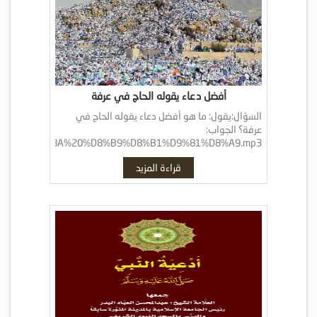
أفضل دعاء يقوله الحاج في عرفة
السؤال:يقول: ما هو أفضل دعاء يقوله الحاج في
عرفة؟ الجواب:
0%D9%81%D9%8A%20%D8%B9%D8%B1%D9%81%D8%A9.mp3
ليس في هذا شيء مخصوص فإنه يدعو بما تيسر، وقد
قراءة المزيد
روي عن النبي ﷺ أنه قال: خير الدعاء دعاء يوم […]