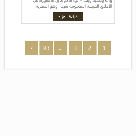
وآله وصحبه وبعد: – أيها الأخوة: إن الاستهزاء من
الأخلاق القبيحة المذمومة شرعاً ، وهو السخرية
والاستنقاص للآخرين. والاستهزاء نوعان: […]
قراءة المزيد
>
93
…
3
2
1