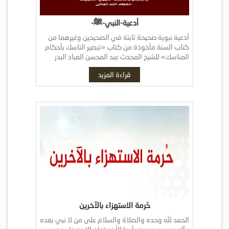
أدعية-النبي-ﷺ-
أدعية نبوية صحيحة ثابتة في الصحيحين وغيرهما من
كتاب السنة مأخوذة من كتاب «تبصير الناسك بأحكام
المناسك» للشيخ المحدث عبد المحسن العباد البدر
المدرس بالمسجد النبوي الشريف.
قراءة المزيد
حُرمة الاستهزاء بالآخرين
الحمد لله وحده والصلاة والسلام على من لا نبي بعده