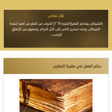
قال تعالى
فرة لأنها أغلى
﴿الشيطان يعِدُكم الفقر﴾[البقرة:٢٦٨] الخوف من الفقر من أهم أسلحة
«خَيْرُ
الشيطان، ومنه استدرج الناس إلى أكل الحرام، ومنعهم من الإنفاق
اللَّ
الواجب .
حكم العمل في مقبرة النصارى