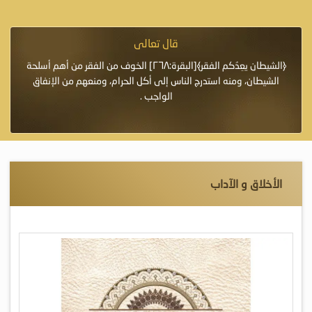
قال تعالى
فرة لأنها أغلى
﴿الشيطان يعِدُكم الفقر﴾[البقرة:٢٦٨] الخوف من الفقر من أهم أسلحة
«خَيْرُ
الشيطان، ومنه استدرج الناس إلى أكل الحرام، ومنعهم من الإنفاق
اللَّ
الواجب .
الأخلاق و الآداب