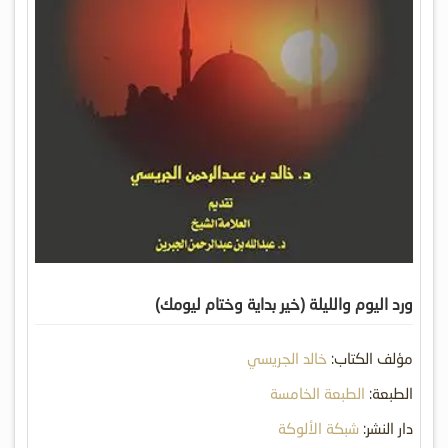
ورد اليوم والليلة (خير بداية وختام ليومك)
مؤلف الكتاب:
خالد الجريسي
الطبعة:
الطبعة الخامسة
دار النشر:
شبكة الألوكة