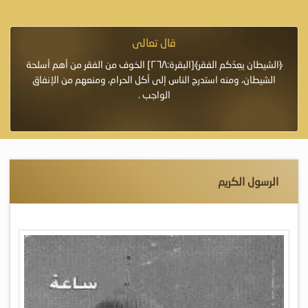
قال تعالى
فرة لأنها أغلى
﴿الشيطان يعِدُكم الفقر﴾[البقرة:٢٦٨] الخوف من الفقر من أهم أسلحة
«خَيْرُ
الشيطان، ومنه استدرج الناس إلى أكل الحرام، ومنعهم من الإنفاق
اللَّ
الواجب .
الرسول الكريم