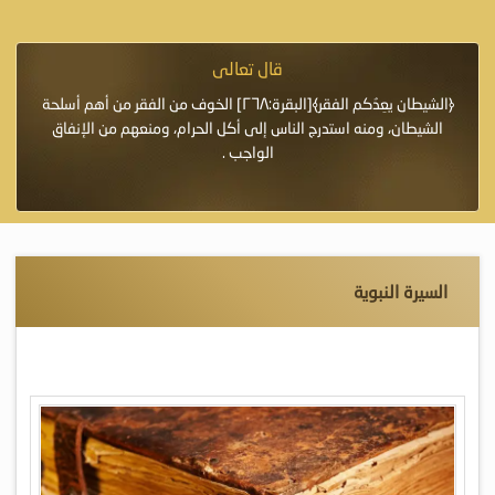
قال تعالى
فرة لأنها أغلى
﴿الشيطان يعِدُكم الفقر﴾[البقرة:٢٦٨] الخوف من الفقر من أهم أسلحة
«خَيْرُ
الشيطان، ومنه استدرج الناس إلى أكل الحرام، ومنعهم من الإنفاق
اللَّ
الواجب .
السيرة النبوية