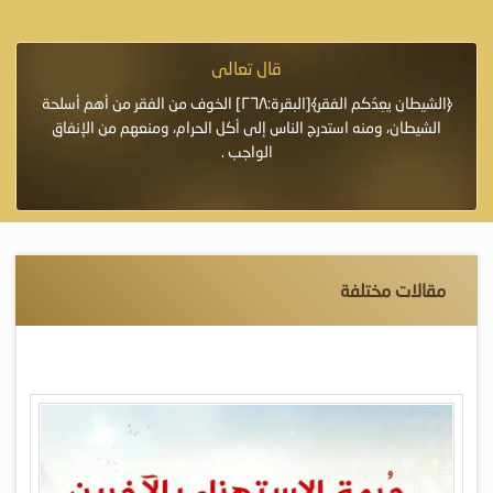
قال تعالى
فرة لأنها أغلى
﴿الشيطان يعِدُكم الفقر﴾[البقرة:٢٦٨] الخوف من الفقر من أهم أسلحة
«خَيْرُ
الشيطان، ومنه استدرج الناس إلى أكل الحرام، ومنعهم من الإنفاق
اللَّ
الواجب .
مقالات مختلفة