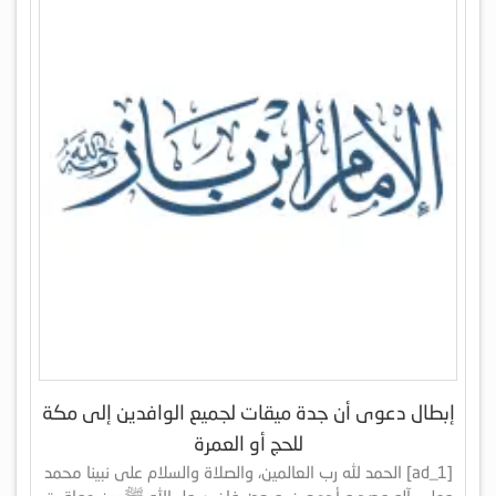
إبطال دعوى أن جدة ميقات لجميع الوافدين إلى مكة
للحج أو العمرة
[ad_1] الحمد لله رب العالمين، والصلاة والسلام على نبينا محمد
وعلى آله وصحبه أجمعين، وبعد: فإن رسول الله ﷺ بين مواقيت