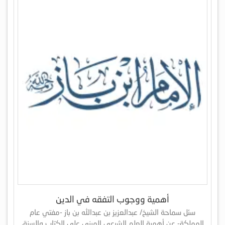
أهمية ووجوب التفقه في الدين
سئل سماحة الشيخ/ عبدالعزيز بن عبدالله بن باز -مفتي عام
المملكة- عن أهمية العلم الشرعي المبني على الكتاب والسنة،