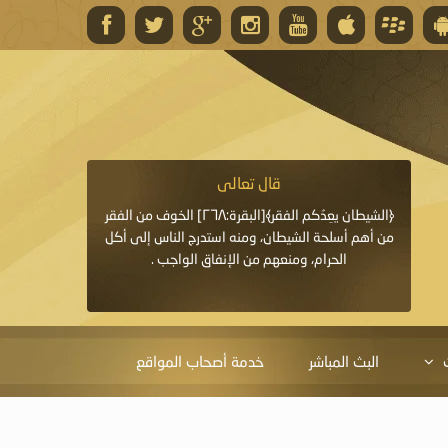
قال تعالى
قال 
﴿وَاللَّهُ يَعِدُكُمْ مَغْفِرَةً مِنْهُ وَفَضْلًا﴾[البقرة: ٢٦٨] قدَّم
﴿الشيطان يعِدُكم الفقر﴾[البقرة:٢٦٨] الخوف من الفقر
«خَيْرُ الدُّعَاءِ دُعَاءُ يَو
ايا التي
من أهم أسلحة الشيطان، ومنه استدرج الناس إلى أكل
قَبْلِي: لاَ إِلَهَ إِلاَّ 
الحرام، ومنعهم من الإنفاق الواجب .
الْحَمْدُ،
البث المباشر
خدمة أصحاب المواقع