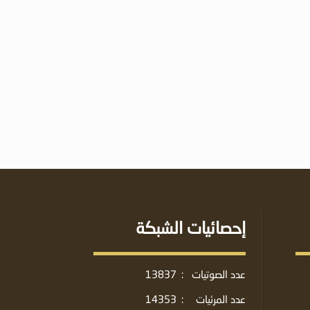
إحصائيات الشبكة
عدد الصوتيات
:
13837
عدد المرئيات
:
14353