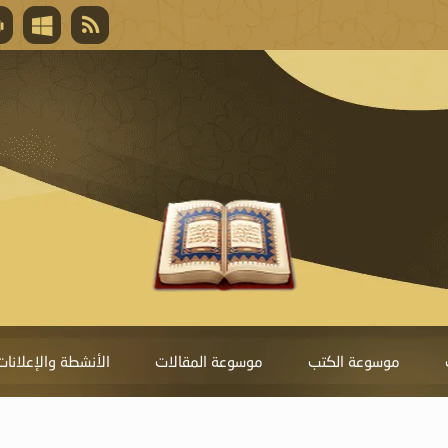
قال تعالى
المغفرة لأنها أغلى جائزة، وهي مفتاح باب العط
تحول دونها الذنوب.
موسوعة الكتب
موسوعة المقالات
الأنشطة والإعلانات