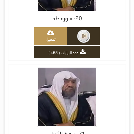
20- سورة طه
تحميل
عدد الزيارات ( 468 )
21- سورة الأنبياء