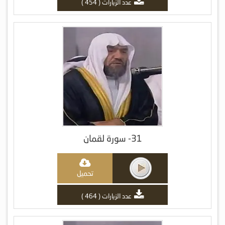
عدد الزيارات ( 454 )
31- سورة لقمان
تحميل
عدد الزيارات ( 464 )