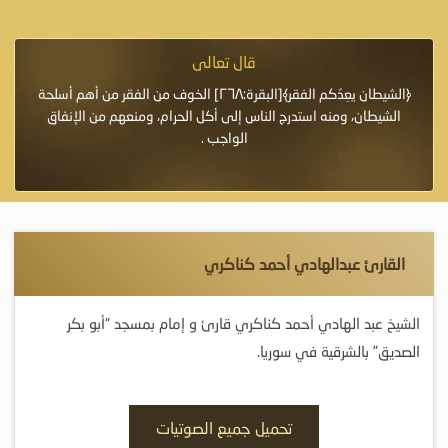
قال تعالى
فرة لأنها أغلى
﴿الشيطان يعِدُكم الفقر﴾[البقرة:٢٦٨] الخوف من الفقر من أهم أسلحة
«خَيْرُ
الشيطان، ومنه استدرج الناس إلى أكل الحرام، ومنعهم من الإنفاق
اللَّ
الواجب .
القارئ عبدالهادي أحمد كناكري
الشيخ عبد الهادي أحمد كناكري قارئ و إمام بمسجد “أبو بكر
الصديق” بالشرقية في سوريا.
تحميل جميع الصوتيات