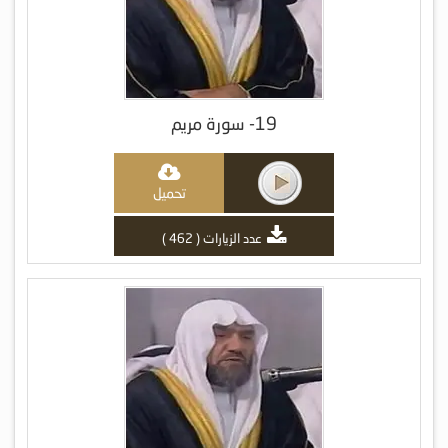
19- سورة مريم
تحميل
عدد الزيارات ( 462 )