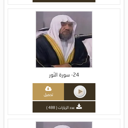
24- سورة النّور
تحميل
عدد الزيارات ( 488 )