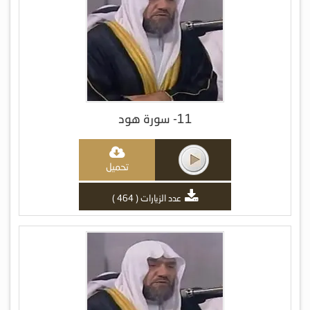
11- سورة هود
تحميل
عدد الزيارات ( 464 )