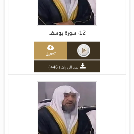
12- سورة يوسف
تحميل
عدد الزيارات ( 446 )