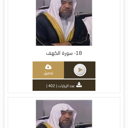
18- سورة الكهف
تحميل
عدد الزيارات ( 402 )