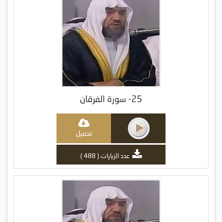
25- سورة الفرقان
تحميل
عدد الزيارات ( 488 )