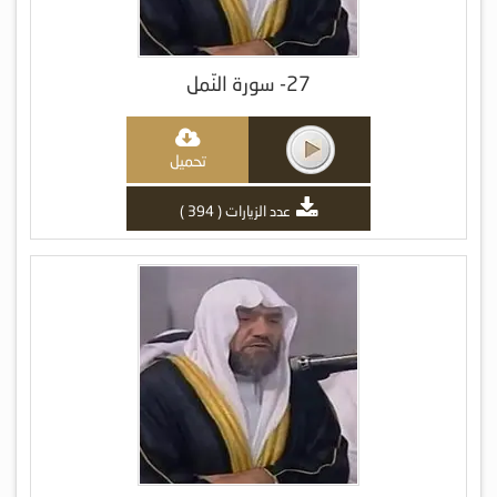
27- سورة النّمل
تحميل
عدد الزيارات ( 394 )