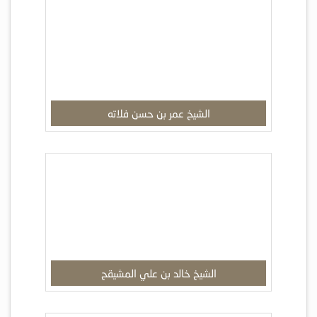
الشيخ عمر بن حسن فلاته
الشيخ خالد بن علي المشيقح