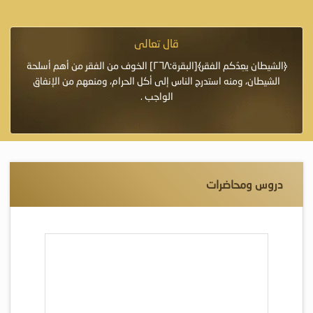
قال تعالى
فرة لأنها أغلى
﴿الشيطان يعِدُكم الفقر﴾[البقرة:٢٦٨] الخوف من الفقر من أهم أسلحة
«خَيْرُ
الشيطان، ومنه استدرج الناس إلى أكل الحرام، ومنعهم من الإنفاق
اللَّ
الواجب .
دروس ومحاضرات