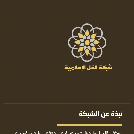
نبذة عن الشبكة
شبكة القل الإسلامية هي عبارة عن موقع إسلامي غير ربحي