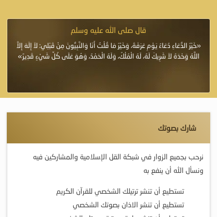
قال صلى الله عليه وسلم
أسلحة
«خَيْرُ الدُّعَاءِ دُعَاءُ يَوْمِ عَرَفَةَ، وَخَيْرُ مَا قُلْتُ أَنَا وَالنَّبِيُّونَ مِنْ قَبْلِي: لاَ إِلَهَ إِلاَّ
قسم
ق
اللَّهُ وَحْدَهُ لاَ شَرِيكَ لَهُ، لَهُ الْمُلْكُ، وَلَهُ الْحَمْدُ، وَهُوَ عَلَى كُلِّ شَيْءٍ قَدِيرٌ»
شارك بصوتك
نرحب بجميع الزوار في شبكة القل الإسلامية والمشاركين فيه
ونسأل الله أن ينفع به
تستطيع أن تنشر ترتيلك الشخصي للقرآن الكريم
تستطيع أن تنشر الاذان بصوتك الشخصي