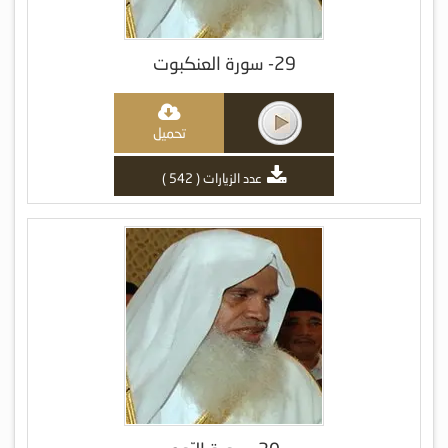
29- سورة العنكبوت
تحميل
عدد الزيارات ( 542 )