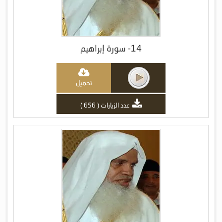
14- سورة إبراهيم
تحميل
عدد الزيارات ( 656 )