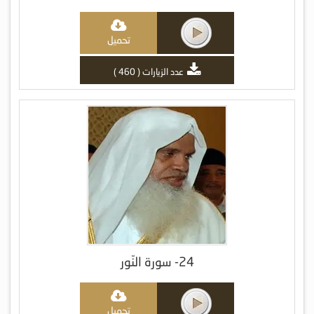
تحميل
عدد الزيارات ( 460 )
24- سورة النّور
تحميل