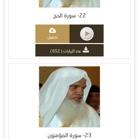
22- سورة الحج
تحميل
عدد الزيارات ( 652 )
23- سورة المؤمنون