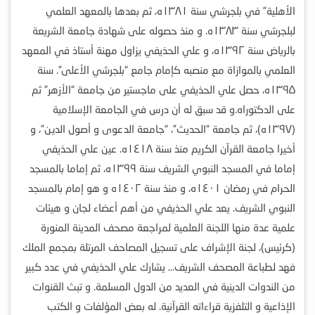
الأهلية” في بلجرشي سنة ۱۳۸۱ه، ثم بعدها بالمعهد العلمي
لبلجرشي سنة ۱۳۸۳ه.
و منذ حصوله على شهادة جامعة الشريعة
بالرياض سنة ۱۳۹۲ه، و علي الحذيفي يزاول مهنة أستاذ في المعهد
العلمي بالموازاة مع منصبه كإمام جامع “بلجرشي الأعلى”.
سنة
۱۳۹۵ه، حصل علي الحذيفي على ماجستير من جامعة “الأزهر” ثم
على الدكتوراه.و قد سبق له أن درس في الجامعة الإسلامية
(۱۳۹۷ه)، ثم جامعة “الحديث”، “جامعة الدعوى و أصول الدين”، و
أخيرا جامعة القرآن الكريم منذ سنة ۱٤۱۸ه.
عين علي الحذيفي
إماما في المسجد النبوي الشريف سنة ۱۳۹۹ه، ثم إماما بالمسجد
الحرام في رمضان ۱٤۰۱ه، و منذ سنة ۱٤۰۲ه و هو إمام بالمسجد
النبوي الشريف.
يعد علي الحذيفي من أهم أعضاء لجان و هيئات
علمية عدة منها اللجنة العلمية لمراجعة مصحف المدينة المنورة
(كرئيس)، لجنة الإشراف على تسجيل المصاحف المرتلة بمجمع الملك
فهد لطباعة المصحف الشريف…
يشارك علي الحذيفي في عدد كبير
من الندوات الدينية في العديد من الدول المسلمة. و تبث القنوات
الإذاعية و التلفزية قراءاته القرآنية. له بعض المؤلفات و الكتب