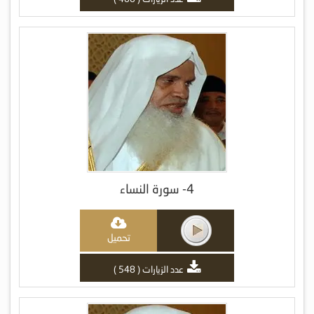
4- سورة النساء
تحميل
عدد الزيارات ( 548 )