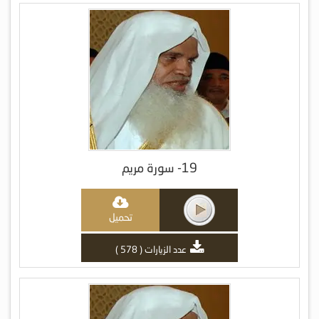
19- سورة مريم
تحميل
عدد الزيارات ( 578 )