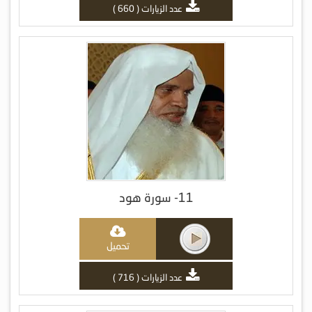
عدد الزيارات ( 660 )
11- سورة هود
تحميل
عدد الزيارات ( 716 )