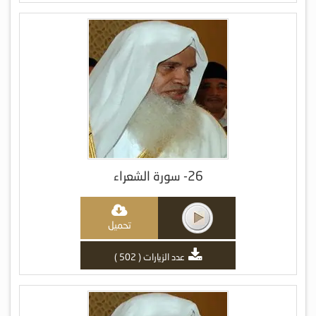
26- سورة الشعراء
تحميل
عدد الزيارات ( 502 )