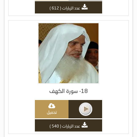
عدد الزيارات ( 612 )
18- سورة الكهف
تحميل
عدد الزيارات ( 540 )