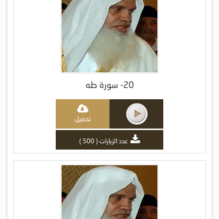
20- سورة طه
تحميل
عدد الزيارات ( 500 )