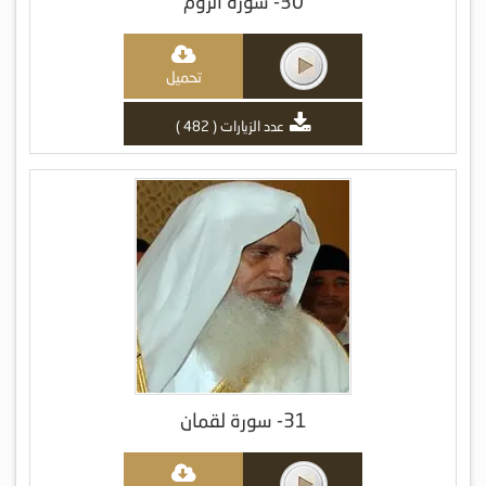
30- سورة الرّوم
تحميل
عدد الزيارات ( 482 )
31- سورة لقمان