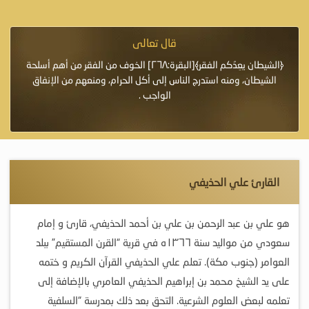
قال تعالى
فرة لأنها أغلى
﴿الشيطان يعِدُكم الفقر﴾[البقرة:٢٦٨] الخوف من الفقر من أهم أسلحة
«خَيْرُ
الشيطان، ومنه استدرج الناس إلى أكل الحرام، ومنعهم من الإنفاق
اللَّ
الواجب .
القارئ علي الحذيفي
هو علي بن عبد الرحمن بن علي بن أحمد الحذيفي، قارئ و إمام
سعودي من مواليد سنة ۱۳٦٦ه في قرية “القرن المستقيم” ببلد
العوامر (جنوب مكة).
تعلم علي الحذيفي القرآن الكريم و ختمه
على يد الشيخ محمد بن إبراهيم الحذيفي العامري بالإضافة إلى
تعلمه لبعض العلوم الشرعية.
التحق بعد ذلك بمدرسة “السلفية