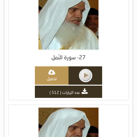
27- سورة النّمل
تحميل
عدد الزيارات ( 512 )