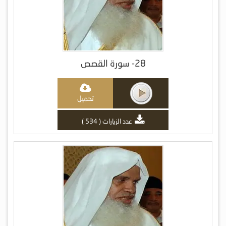
28- سورة القصص
تحميل
عدد الزيارات ( 534 )