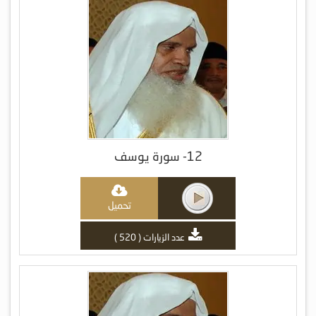
12- سورة يوسف
تحميل
عدد الزيارات ( 520 )