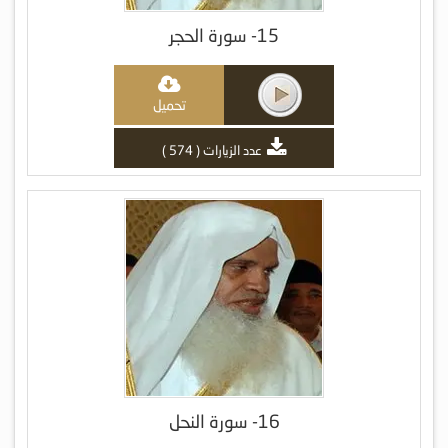
15- سورة الحجر
تحميل
عدد الزيارات ( 574 )
16- سورة النحل