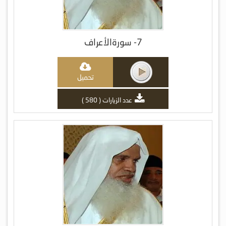
7- سورةالأعراف
تحميل
عدد الزيارات ( 580 )