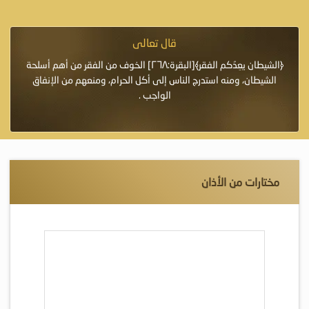
قال تعالى
فرة لأنها أغلى
﴿الشيطان يعِدُكم الفقر﴾[البقرة:٢٦٨] الخوف من الفقر من أهم أسلحة
«خَيْرُ
الشيطان، ومنه استدرج الناس إلى أكل الحرام، ومنعهم من الإنفاق
اللَّ
الواجب .
مختارات من الأذان