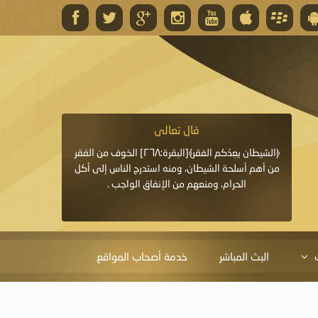
قال تعالى
قال 
﴿وَاللَّهُ يَعِدُكُمْ مَغْفِرَةً مِنْهُ وَفَضْلًا﴾[البقرة: ٢٦٨] قدَّم
﴿الشيطان يعِدُكم الفقر﴾[البقرة:٢٦٨] الخوف من الفقر
«خَيْرُ الدُّعَاءِ دُعَاءُ يَو
ايا التي
من أهم أسلحة الشيطان، ومنه استدرج الناس إلى أكل
قَبْلِي: لاَ إِلَهَ إِلاَّ 
الحرام، ومنعهم من الإنفاق الواجب .
الْحَمْدُ،
البث المباشر
خدمة أصحاب المواقع