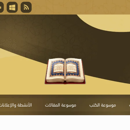
قال تعالى
المغفرة لأنها أغلى جائزة، وهي مفتاح باب العط
تحول دونها الذنوب.
موسوعة الكتب
موسوعة المقالات
الأنشطة والإعلانات