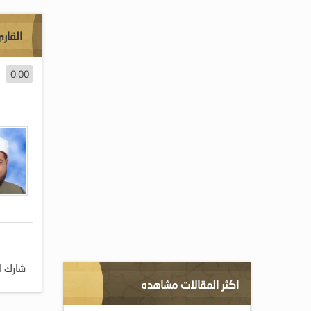
القار
0.00
شارك ا
اكثر المقالات مشاهده