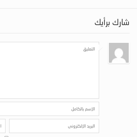
شارك برأيك