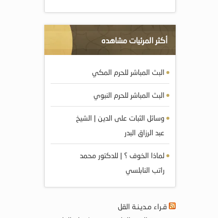
أكثر المرئيات مشاهده
البث المباشر للحرم المكي
البث المباشر للحرم النبوي
وسائل الثبات على الدين | الشيخ
عبد الرزاق البدر
لماذا الخوف ؟ | للدكتور محمد
راتب النابلسي
قـراء مـديـنـة القل