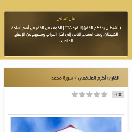
قال تعالى
فرة لأنها أغلى
﴿الشيطان يعِدُكم الفقر﴾[البقرة:٢٦٨] الخوف من الفقر من أهم أسلحة
«خَيْرُ
الشيطان، ومنه استدرج الناس إلى أكل الحرام، ومنعهم من الإنفاق
اللَّ
الواجب .
القارئ أكرم العلاقمي
> سورة محمد
0.00