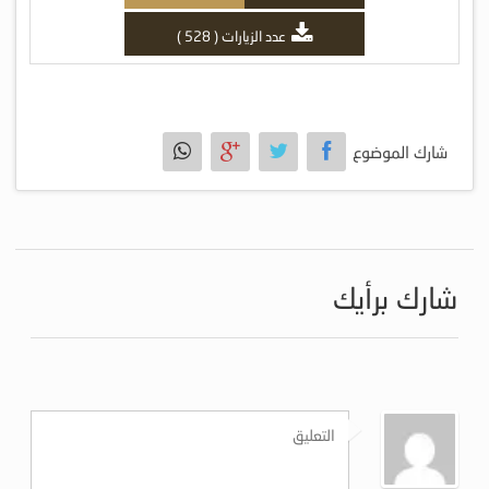
عدد الزيارات ( 528 )
شارك الموضوع
شارك برأيك