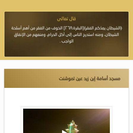
قال تعالى
فرة لأنها أغلى
﴿الشيطان يعِدُكم الفقر﴾[البقرة:٢٦٨] الخوف من الفقر من أهم أسلحة
«خَيْرُ
الشيطان، ومنه استدرج الناس إلى أكل الحرام، ومنعهم من الإنفاق
اللَّ
الواجب .
مسجد أسامة إبن زيد عين تموشنت