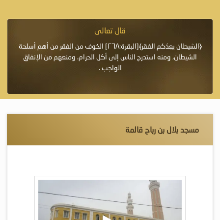
قال تعالى
فرة لأنها أغلى
﴿الشيطان يعِدُكم الفقر﴾[البقرة:٢٦٨] الخوف من الفقر من أهم أسلحة
«خَيْرُ
الشيطان، ومنه استدرج الناس إلى أكل الحرام، ومنعهم من الإنفاق
اللَّ
الواجب .
مسجد بلال بن رباح قالمة