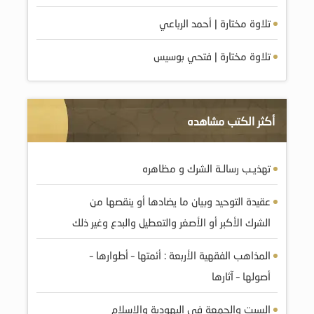
تلاوة مختارة | أحمد الرباعي
تلاوة مختارة | فتحي بوسيس
أكثر الكتب مشاهده
تهذيـب رسالـة الشرك و مظاهره
عقيدة التوحيد وبيان ما يضادها أو ينقصها من
الشرك الأكبر أو الأصغر والتعطيل والبدع وغير ذلك
المذاهب الفقهية الأربعة : أئمتها – أطوارها –
أصولها – آثارها
السبت والجمعة في اليهودية والاسلام