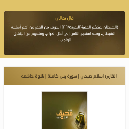
قال تعالى
﴿الشيطان يعِدُكم الفقر﴾[البقرة:٢٦٨] الخوف من الفقر من أهم أسلحة
«خَيْرُ الدُّعَاءِ دُعَاء
يطان، ومنه استدرج الناس إلى أكل الحرام، ومنعهم من الإنفاق
اللَّهُ وَحْدَهُ لاَ ش
الواجب .
القارئ اسلام صبحي | سورة يس كاملة | تلاوة خاشعه