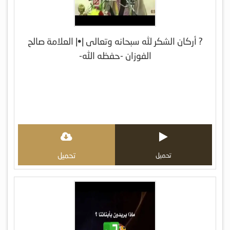
? أركان الشكر لله سبحانه وتعالى |•| العلامة صالح
الفوزان -حفظه الله-
تحميل
تحميل