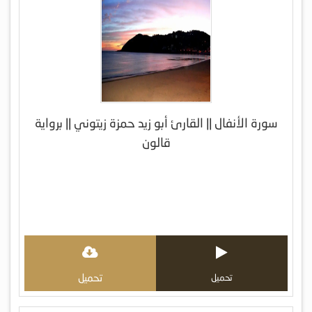
سورة الأنفال || القارئ أبو زيد حمزة زيتوني || برواية
قالون
تحميل
تحميل