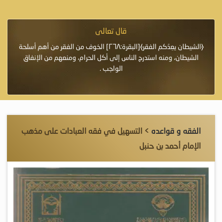
قال تعالى
فرة لأنها أغلى
﴿الشيطان يعِدُكم الفقر﴾[البقرة:٢٦٨] الخوف من الفقر من أهم أسلحة
«خَيْرُ
الشيطان، ومنه استدرج الناس إلى أكل الحرام، ومنعهم من الإنفاق
اللَّ
الواجب .
الفقه و قواعده
> التسهيل في فقه العبادات على مذهب
الإمام أحمد بن حنبل