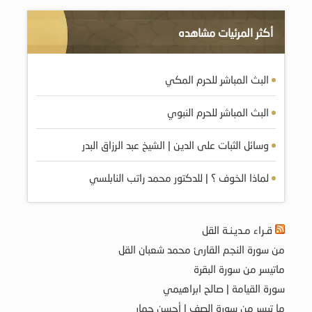
أكثر المرئيات مشاهده
البث المباشر للحرم المكي
البث المباشر للحرم النبوي
وسائل الثبات على الدين | الشيخ عبد الرزاق البدر
لماذا الخوف ؟ | للدكتور محمد راتب النابلسي
قـراء مـديـنـة القل
من سورة النجم القارئ محمد شعبان القل
ماتيسر من سورة البقرة
سورة القيامة | صالح ابراهيمي
ما تيسر من سورة الصف | أحسن حمار