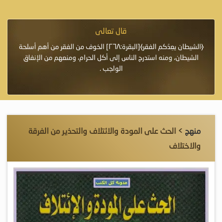
قال تعالى
فرة لأنها أغلى
﴿الشيطان يعِدُكم الفقر﴾[البقرة:٢٦٨] الخوف من الفقر من أهم أسلحة
«خَيْرُ
الشيطان، ومنه استدرج الناس إلى أكل الحرام، ومنعهم من الإنفاق
اللَّ
الواجب .
منهج
> الحث على المودة والائتلاف والتحذير من الفرقة
والاختلاف