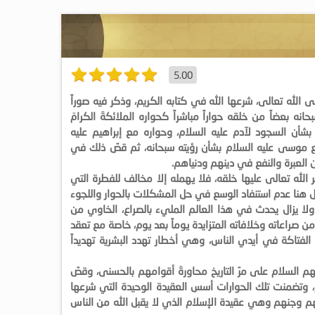
5.00
ى الله تعالى، شرعها الله في كتابه الكريم، وذكر فيه صوراً
حانه بعضاً من خلقه حواراً مباشراً كحواره الملائكةَ الكرامَ
بشأن السجود لآدم عليه السلام، وحواره مع إبراهيم عليه
ع موسى عليه السلام بشأن رؤيته سبحانه، ثم قصّ ذلك في
ن العبرة والنفع في دينهم ودنياهم.
الله تعالى عليها خلقه، فلا يهمله إلا مخالف للفطرة التي
ل هنا عدم استنفاد الوسع في حل المشكلات بالحوار واللجوء
لا يزال يحدث في هذا العالم المليء بالصراع، الخاوي من
ن صراعاته وخلافاته المتزايدة يوماً بعد يوم، خاصة مع تعقد
 الفتاكة في أيدي الناس، وهي أخطار تهدد البشرية تهديداً
يهم السلام على مرّ التاريخ محاورةَ أقوامهم بالحسنى، وقصّ
، وتضمنت تلك الحوارات أسس العقيدة الوحيدة التي شرعها
هم وجنهم وهي عقيدة الإسلام الذي لا يقبل الله من الناس