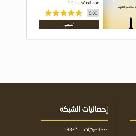
عدد الصفحات:
12
5.00
تصفح
إحصائيات الشبكة
عدد الصوتيات
:
13837