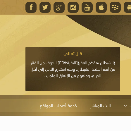
قال تعالى
قال 
﴿وَاللَّهُ يَعِدُكُمْ مَغْفِرَةً مِنْهُ وَفَضْلًا﴾[البقرة: ٢٦٨] قدَّم
﴿الشيطان يعِدُكم الفقر﴾[البقرة:٢٦٨] الخوف من الفقر
«خَيْرُ الدُّعَاءِ دُعَاءُ يَو
ايا التي
من أهم أسلحة الشيطان، ومنه استدرج الناس إلى أكل
قَبْلِي: لاَ إِلَهَ إِلاَّ 
الحرام، ومنعهم من الإنفاق الواجب .
الْحَمْدُ،
البث المباشر
خدمة أصحاب المواقع