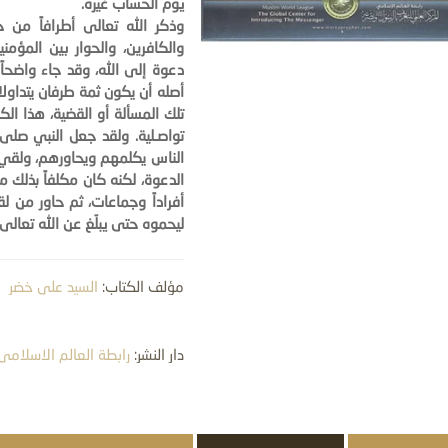
يوم الحساب غيره.
وذكر الله تعالى أطرافاً من حو
والكافرين، والحوار بين المؤمن
دعوة إلى الله، وقد جاء واضحاً ب
أصله أن يكون ثمة طرفان يتداول
تلك المسألة أو القضية، هذا الكل
تواصـلية. ولقد جعل النبي صلى ا
الناس يكلمهم ويحاورهم، ولقي من
الدعوة، لكنه كان مكلفاً بذلك مأم
أفراداً وجماعات، ثم حاور من ل
ليحموه حتى يبلّغ عن الله تعالى
مؤلف الكتاب:
السيد علي خضر
دار النشر:
رابطة العالم الاسلامي