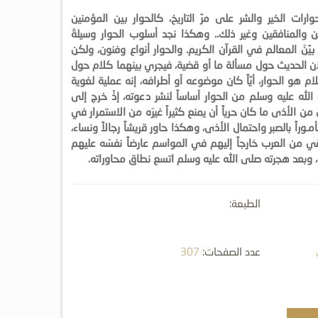
ارات الخير والشر على مرّ التاريخ، كالحوار بين المؤمنين
ين والمنافقين وغير ذلك.. وهكذا نجد أسلوب الحوار وسيلةَ
يّنَ المعالم في القرآن الكريم. والحوار أنواع وفنون، ولكن
ان الحديث حول مسألة ما أو قضية، فيجري بينهما كلام حول
ام هو الحوار، أيّاً كان موضوعه أو أطرافه، إنه عملية لغوية
لله عليه وسلم من الحوار أساساً لنشر دعوته، إذْ خرج إلى
 الأذى ما كان حرياً أن يمنع كثيراً غيرَه من الاستمرار في
ـوراً بالصبر واحتمال الأذى، وهكذا حاور قريشاً رجالاً ونساء،
قي من العرب خارجاً إليهم في المواسم عارضاً نفسَه عليهم
، وبعد هجرته صلى الله عليه وسلم اتسع نطاق محاوراته.
الطبعة:
عدد الصفحات:
307