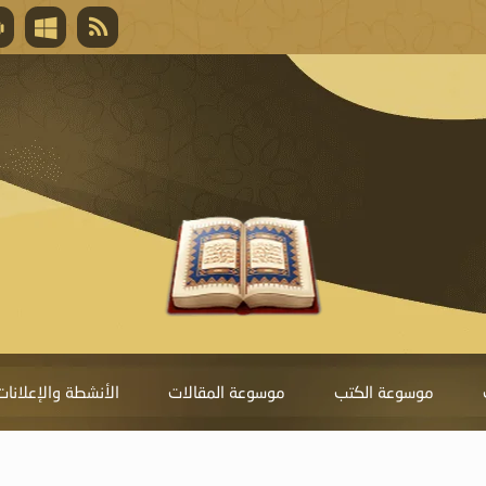
قال تعالى
المغفرة لأنها أغلى جائزة، وهي مفتاح باب العط
تحول دونها الذنوب.
موسوعة الكتب
موسوعة المقالات
الأنشطة والإعلانات