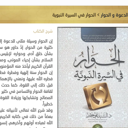
لدعوة و الحوار
> الحوار في السيرة النبوية
شرح الكتاب
إن الحوار وسيلة مثلى للدعوة إل
كثيرة من الحوار، إذْ حاور هو سب
بشأن خلق آدم، وحواره لإبليس 
السلام بشأن إحياء الموتى، وم
القرآن الكريم ليأخذ منه المؤمنو
إن الحوار سنة إلهية وفطرة فطر 
فطره الله عليها، ونعني بالإهما
قبل ذلك إلى القوة، كما حدث و
ثقافة الحوار والتسامح في كثير م
المصالح وتشابكها وزيادة القوة
خطيراً.
وقد شرع الله تعالى لأنبيائه عل
بعضاً من ذلك في كتابه الكريم
الله لعباده أولهم وآخرهم، إنس