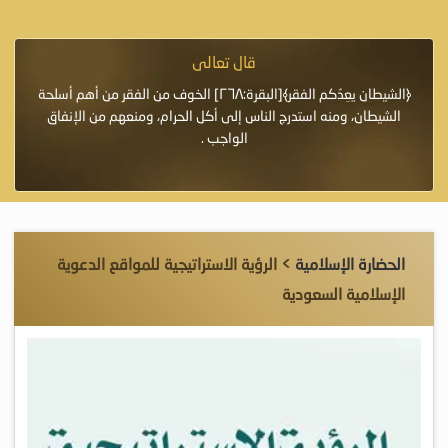
قال تعالى
فرة لأنها أغلى
﴿الشيطان يعِدُكم الفقر﴾[البقرة:٢٦٨] الخوف من الفقر من أهم أسلحة
«خَيْرُ
الشيطان، ومنه استدرج الناس إلى أكل الحرام، ومنعهم من الإنفاق
اللَّ
الواجب .
الحضارة الإسلامية
> الرؤية الاستراتيجية للمواقع الدعوية
الإسلامية السعودية