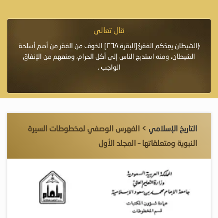
قال تعالى
فرة لأنها أغلى
﴿الشيطان يعِدُكم الفقر﴾[البقرة:٢٦٨] الخوف من الفقر من أهم أسلحة
«خَيْرُ
الشيطان، ومنه استدرج الناس إلى أكل الحرام، ومنعهم من الإنفاق
اللَّ
الواجب .
التاريخ الإسلامي
> الفهرس الوصفي لمخطوطات السيرة
النبوية ومتعلقاتها – المجلد الأول