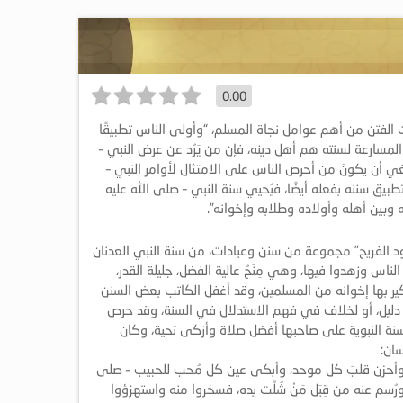
0.00
لفتن من أهم عوامل نجاة المسلم، “وأولى الناس تطبيقًا
المسارعة لسنته هم أهل دينه، فإن من يَرُد عن عرض النبي –
غي أن يكونَ من أحرص الناس على الامتثال لأوامر النبي –
بيق سننه بفعله أيضًا، فيُحيي سنة النبي – صلى الله عليه
ين أهله وأولاده وطلابه وإخوانه”.
د الفريح” مجموعة من سنن وعبادات، من سنة النبي العدنان
ناس وزهدوا فيها، وهي مِنَحٌ عالية الفضل، جليلة القدر،
ذكير بها إخوانه من المسلمين، وقد أغفل الكاتب بعض السنن
 دليل، أو لخلاف في فهم الاستدلال في السنة، وقد حرص
سنة النبوية على صاحبها أفضل صلاة وأزكى تحية، وكان
سان:
م، وأحزن قلبَ كل موحد، وأبكى عين كل مُحب للحبيب – صلى
ورُسم عنه من قِبَل مَنْ شُلَّت يده، فسخروا منه واستهزؤوا