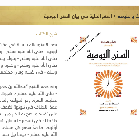
ث و علومه
> المنح العلية في بيان السنن اليومية
شرح الكتاب
يعد الاستمساك بالسنة في وقت ا
لهديه – صلى الله عليه وسلم – و
صلى الله عليه وسلم – بقوله ينب
صلى الله عليه وسلم – وهديه وتط
وسلم – في نفسه وفي مجتمعه وب
وقد جمع الشيخ “عبدالله بن حمو
– صلى الله عليه وسلم -، هجرها ال
عظيمة الثمرة، بادر المؤلف بالت
عمدًا للخلاف في ثبوتها؛ لضَعف
على تقييد ما صح به الخبر من ال
دافعًا له في تسطيرها سببان رئي
أوَّلهما: ما مجَّ سمعَ كل مسل
الله عليه وسلم – حينما نيل منه، 