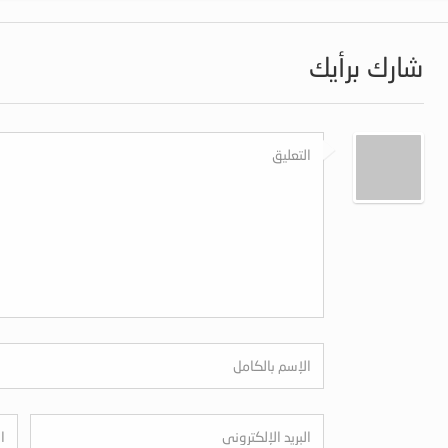
شارك برأيك