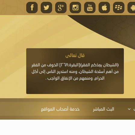
قال تعالى
قال 
﴿وَاللَّهُ يَعِدُكُمْ مَغْفِرَةً مِنْهُ وَفَضْلًا﴾[البقرة: ٢٦٨] قدَّم
﴿الشيطان يعِدُكم الفقر﴾[البقرة:٢٦٨] الخوف من الفقر
«خَيْرُ الدُّعَاءِ دُعَاءُ يَو
ايا التي
من أهم أسلحة الشيطان، ومنه استدرج الناس إلى أكل
قَبْلِي: لاَ إِلَهَ إِلاَّ 
الحرام، ومنعهم من الإنفاق الواجب .
الْحَمْدُ،
البث المباشر
خدمة أصحاب المواقع