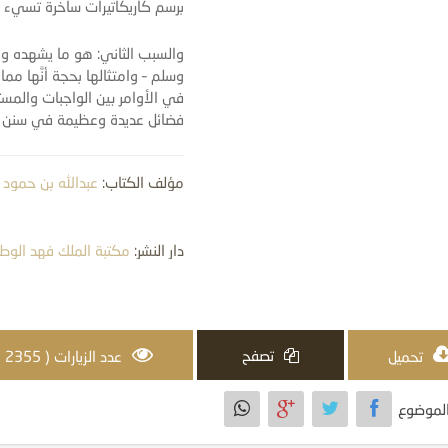
برسم كاريكاتيرات ساخرة تسيء ل
والسبب الثاني: هو ما يشهده واق
وسلم – وامتثالها بحجة أنَّها مم
في الأوامر بين الواجبات والم
فضائل عديدة وعظيمة في سنن كث
مؤلف الكتاب:
عبدالله بن حمود ا
دار النشر:
مكتبة الملك فهد الوطن
تصفح
تحميل
عدد الزيارات ( 2355 )
لموضوع