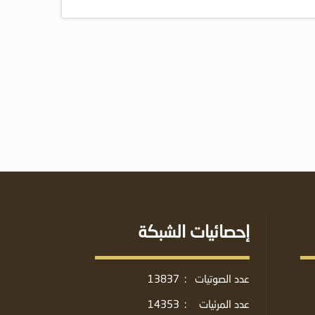
إحصائيات الشبكة
عدد الصوتيات
:
13837
عدد المرئيات
:
14353