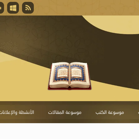
قال تعالى
المغفرة لأنها أغلى جائزة، وهي مفتاح باب العط
تحول دونها الذنوب.
موسوعة الكتب
موسوعة المقالات
الأنشطة والإعلانات