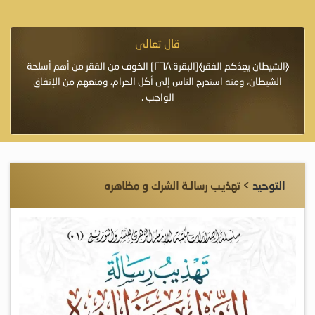
قال تعالى
فرة لأنها أغلى
﴿الشيطان يعِدُكم الفقر﴾[البقرة:٢٦٨] الخوف من الفقر من أهم أسلحة
«خَيْرُ
الشيطان، ومنه استدرج الناس إلى أكل الحرام، ومنعهم من الإنفاق
اللَّ
الواجب .
التوحيد
> تهذيـب رسالـة الشرك و مظاهره