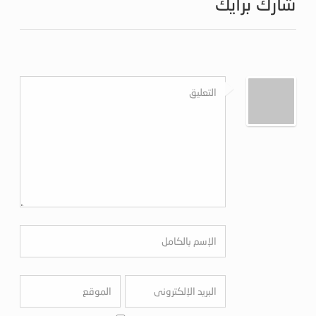
شارك برأيك