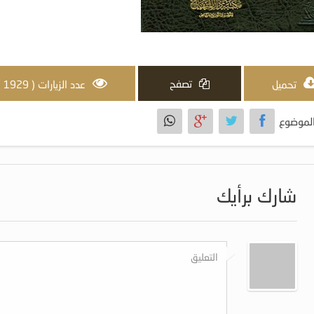
تصفح
تحميل
عدد الزيارات ( 1929 )
لموضوع
شارك برأيك