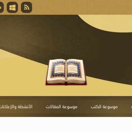
قال تعالى
المغفرة لأنها أغلى جائزة، وهي مفتاح باب العط
تحول دونها الذنوب.
موسوعة الكتب
موسوعة المقالات
الأنشطة والإعلانات