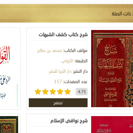
 ذات الصلة
شرح كتاب كشف الشبهات
ويليه شرح الأصول الستة
مؤلف الكتاب:
محمد بن صالح
العثيمين
الطبعة:
الأولى
دار النشر:
دار الثريا للنشر
عدد الصفحات:
157
4.75
تصفح
شرح نواقض الإسلام