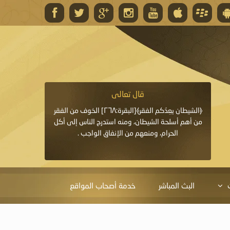
قال تعالى
قال 
﴿وَاللَّهُ يَعِدُكُمْ مَغْفِرَةً مِنْهُ وَفَضْلًا﴾[البقرة: ٢٦٨] قدَّم
﴿الشيطان يعِدُكم الفقر﴾[البقرة:٢٦٨] الخوف من الفقر
«خَيْرُ الدُّعَاءِ دُعَاءُ يَو
ايا التي
من أهم أسلحة الشيطان، ومنه استدرج الناس إلى أكل
قَبْلِي: لاَ إِلَهَ إِلاَّ 
الحرام، ومنعهم من الإنفاق الواجب .
الْحَمْدُ،
البث المباشر
خدمة أصحاب المواقع