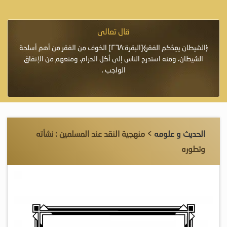
قال تعالى
فرة لأنها أغلى
﴿الشيطان يعِدُكم الفقر﴾[البقرة:٢٦٨] الخوف من الفقر من أهم أسلحة
«خَيْرُ
الشيطان، ومنه استدرج الناس إلى أكل الحرام، ومنعهم من الإنفاق
اللَّ
الواجب .
الحديث و علومه
> منهجية النقد عند المسلمين : نشأته
وتطوره