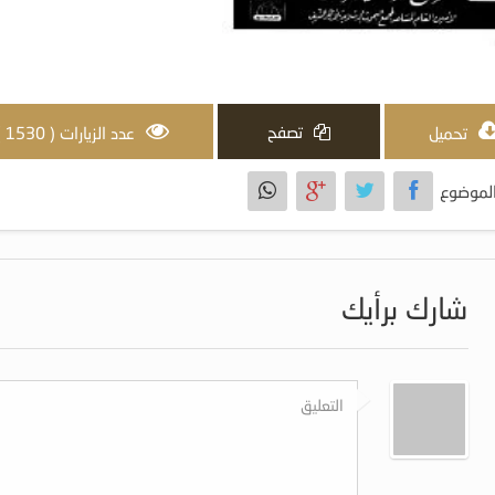
تصفح
تحميل
عدد الزيارات ( 1530 )
لموضوع
شارك برأيك