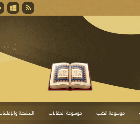
قال تعالى
المغفرة لأنها أغلى جائزة، وهي مفتاح باب العط
تحول دونها الذنوب.
موسوعة الكتب
موسوعة المقالات
الأنشطة والإعلانات