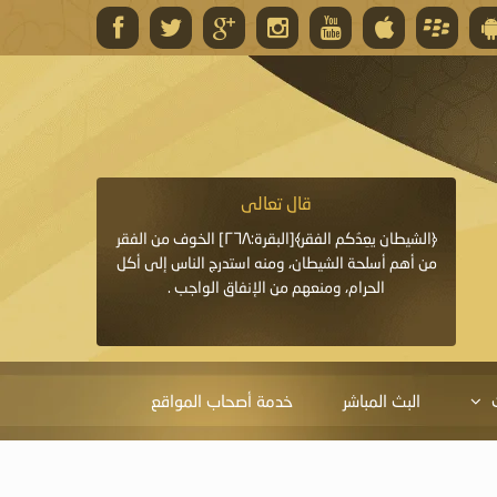
قال تعالى
قال 
﴿وَاللَّهُ يَعِدُكُمْ مَغْفِرَةً مِنْهُ وَفَضْلًا﴾[البقرة: ٢٦٨] قدَّم
﴿الشيطان يعِدُكم الفقر﴾[البقرة:٢٦٨] الخوف من الفقر
«خَيْرُ الدُّعَاءِ دُعَاءُ يَو
ايا التي
من أهم أسلحة الشيطان، ومنه استدرج الناس إلى أكل
قَبْلِي: لاَ إِلَهَ إِلاَّ 
الحرام، ومنعهم من الإنفاق الواجب .
الْحَمْدُ،
البث المباشر
خدمة أصحاب المواقع