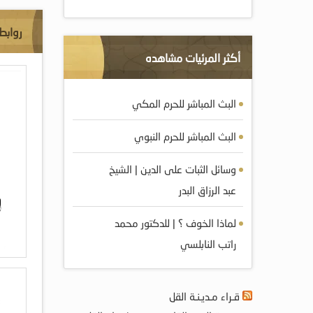
روابط
أكثر المرئيات مشاهده
البث المباشر للحرم المكي
البث المباشر للحرم النبوي
وسائل الثبات على الدين | الشيخ
عبد الرزاق البدر
لماذا الخوف ؟ | للدكتور محمد
راتب النابلسي
قـراء مـديـنـة القل