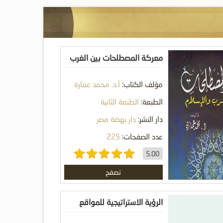
معركة المصطلحات بين الغرب
والإسلام
مؤلف الكتاب:
أ.د. محمد عمارة
الطبعة:
الطبعة الثانية
دار النشر:
دار نهضة مصر
عدد الصفحات:
225
5.00
تصفح
الرؤية الاستراتيجية للمواقع
الدعوية الإسلامية السعودية