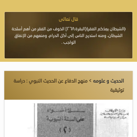
قال تعالى
فرة لأنها أغلى
﴿الشيطان يعِدُكم الفقر﴾[البقرة:٢٦٨] الخوف من الفقر من أهم أسلحة
«خَيْرُ
الشيطان، ومنه استدرج الناس إلى أكل الحرام، ومنعهم من الإنفاق
اللَّ
الواجب .
الحديث و علومه
> منهج الدفاع عن الحديث النبوي : دراسة
توثيقية