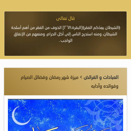
قال تعالى
فرة لأنها أغلى
﴿الشيطان يعِدُكم الفقر﴾[البقرة:٢٦٨] الخوف من الفقر من أهم أسلحة
«خَيْرُ
الشيطان، ومنه استدرج الناس إلى أكل الحرام، ومنعهم من الإنفاق
اللَّ
الواجب .
العبادات و الفرائض
> ميزة شهر رمضان وفضائل الصيام
وفوائده وآدابه