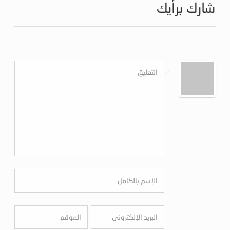
شارك برأيك