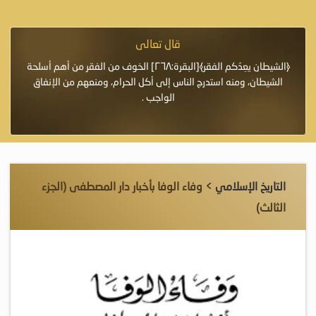
قال تعالى
فرة لأنها أغلى
﴿الشيطان يعِدُكم الفقر﴾[البقرة:٢٦٨] الخوف من الفقر من أهم أسلحة
«خَيْرُ
الشيطان، ومنه استدرج الناس إلى أكل الحرام، ومنعهم من الإنفاق
اللَّ
الواجب .
التاريخ الإسلامي
> وفاء الوفا بأخبار دار المصطفى (الجزء
الثالث)