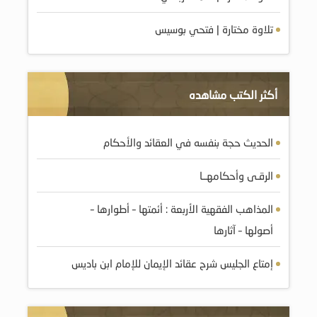
تلاوة مختارة | فتحي بوسيس
أكثر الكتب مشاهده
الحديث حجة بنفسه في العقائد والأحكام
الرقـى وأحكامهــا
المذاهب الفقهية الأربعة : أئمتها – أطوارها –
أصولها – آثارها
إمتاع الجليس شرح عقائد الإيمان للإمام ابن باديس