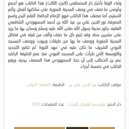
وفاء الوفا بأخبار دار المصطفى (الجزء الثالث) هذا الكتاب هو أجمع
وأوفى ما صنف في وصف المدينة المنورة على ساكنها أفضل وأتم
التسليم، أما مصنف هذا الكتاب فهو الإمام الحافظ العلم البحر واسع
المعرفة، نور الدين علي بن عبد الله بن أحمد السمهودي، الشافعي
الفقيه، جاور مدينة رسول الله صلى الله عليه وسلم وسكن بها ما يزيد
على عشرين سنة، وقد تتبع كل ما صنف وألف من قبله في فضائل
المدينة المنورة ووصف ما بها من طرقات وبيوت ووصف المسجد
النبوي الشريف ما كان عليه في عهد النبوة ثم تتابع التجديد
والتوسعة التي طرأت على المسجد النبوي منذ عصر الخليفة الراشد
عمر بن الخطاب إلى أن خط السمهودي هذا المصنف بيديه، ويقع
الكتاب في خمسة أجزاء.
مؤلف الكتاب:
نور الدين علي بن
الطبعة:
الطبعة الأولى
عبد الله السمهودي
دار النشر:
مؤسسة الفرقان للتراث
عدد الصفحات:
509
الإسلامي