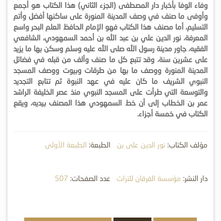
وفاء الوفا بأخبار دار المصطفى (الجزء الثاني) هذا الكتاب هو أجمع
وأوفى ما صنف في وصف المدينة المنورة على ساكنها أفضل وأتم
التسليم، أما مصنف هذا الكتاب فهو الإمام الحافظ العلم البحر واسع
المعرفة، نور الدين علي بن عبد الله بن أحمد السمهودي، الشافعي
الفقيه، جاور مدينة رسول الله صلى الله عليه وسلم وسكن بها ما يزيد
على عشرين سنة، وقد تتبع كل ما صنف وألف من قبله في فضائل
المدينة المنورة ووصف ما بها من طرقات وبيوت ووصف المسجد
النبوي الشريف ما كان عليه في عهد النبوة ثم تتابع التجديد
والتوسعة التي طرأت على المسجد النبوي منذ عصر الخليفة الراشد
عمر بن الخطاب إلى أن خط السمهودي هذا المصنف بيديه، ويقع
الكتاب في خمسة أجزاء.
مؤلف الكتاب:
نور الدين علي بن
الطبعة:
الطبعة الأولى
عبد الله السمهودي
دار النشر:
مؤسسة الفرقان للتراث
عدد الصفحات:
507
الإسلامي