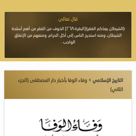
قال تعالى
فرة لأنها أغلى
﴿الشيطان يعِدُكم الفقر﴾[البقرة:٢٦٨] الخوف من الفقر من أهم أسلحة
«خَيْرُ
الشيطان، ومنه استدرج الناس إلى أكل الحرام، ومنعهم من الإنفاق
اللَّ
الواجب .
التاريخ الإسلامي
> وفاء الوفا بأخبار دار المصطفى (الجزء
الثاني)