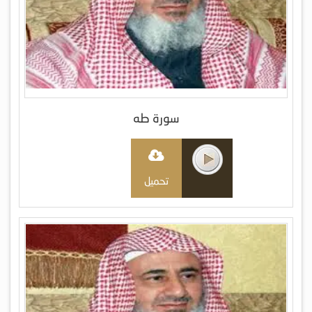
سورة طه
تحميل