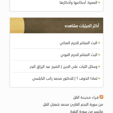
العمرة: أحكامها وأذكارها
أكثر المرئيات مشاهده
البث المباشر للحرم المكي
البث المباشر للحرم النبوي
وسائل الثبات على الدين | الشيخ عبد الرزاق البدر
لماذا الخوف ؟ | للدكتور محمد راتب النابلسي
قـراء مـديـنـة القل
من سورة النجم القارئ محمد شعبان القل
ماتيسر من سورة البقرة