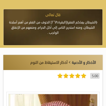
قال تعالى
فرة لأنها أغلى
﴿الشيطان يعِدُكم الفقر﴾[البقرة:٢٦٨] الخوف من الفقر من أهم أسلحة
«خَيْرُ
الشيطان، ومنه استدرج الناس إلى أكل الحرام، ومنعهم من الإنفاق
اللَّ
الواجب .
الأذكار و الأدعية
> أذكار الاستيقاظ من النوم
5.00