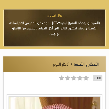
قال تعالى
فرة لأنها أغلى
﴿الشيطان يعِدُكم الفقر﴾[البقرة:٢٦٨] الخوف من الفقر من أهم أسلحة
«خَيْرُ
الشيطان، ومنه استدرج الناس إلى أكل الحرام، ومنعهم من الإنفاق
اللَّ
الواجب .
الأذكار و الأدعية
> أذكار النوم
0.00