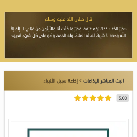
قال صلى الله عليه وسلم
أسلحة
«خَيْرُ الدُّعَاءِ دُعَاءُ يَوْمِ عَرَفَةَ، وَخَيْرُ مَا قُلْتُ أَنَا وَالنَّبِيُّونَ مِنْ قَبْلِي: لاَ إِلَهَ إِلاَّ
قسم
ق
اللَّهُ وَحْدَهُ لاَ شَرِيكَ لَهُ، لَهُ الْمُلْكُ، وَلَهُ الْحَمْدُ، وَهُوَ عَلَى كُلِّ شَيْءٍ قَدِيرٌ»
البث المباشر للإذاعات
> إذاعة سبيل الأنبياء
5.00