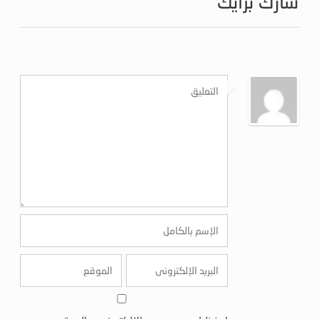
شارك برأيك