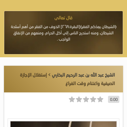
قال تعالى
فرة لأنها أغلى
﴿الشيطان يعِدُكم الفقر﴾[البقرة:٢٦٨] الخوف من الفقر من أهم أسلحة
«خَيْرُ
الشيطان، ومنه استدرج الناس إلى أكل الحرام، ومنعهم من الإنفاق
اللَّ
الواجب .
الشيخ عبد الله بن عبد الرحيم البخاري
> إستغلال الإجازة
الصيفية واغتنام وقت الفراغ
0.00