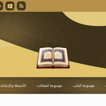
قال تعالى
المغفرة لأنها أغلى جائزة، وهي مفتاح باب العط
تحول دونها الذنوب.
موسوعة الكتب
موسوعة المقالات
الأنشطة والإعلانات