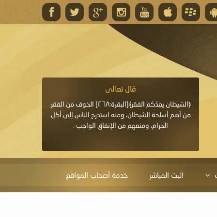
قال تعالى
قال 
﴿وَاللَّهُ يَعِدُكُمْ مَغْفِرَةً مِنْهُ وَفَضْلًا﴾[البقرة: ٢٦٨] قدَّم
﴿الشيطان يعِدُكم الفقر﴾[البقرة:٢٦٨] الخوف من الفقر
«خَيْرُ الدُّعَاءِ دُعَاءُ يَو
ايا التي
من أهم أسلحة الشيطان، ومنه استدرج الناس إلى أكل
قَبْلِي: لاَ إِلَهَ إِلاَّ 
الحرام، ومنعهم من الإنفاق الواجب .
الْحَمْدُ،
البث المباشر
خدمة أصحاب المواقع