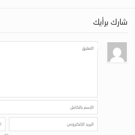
شارك برأيك