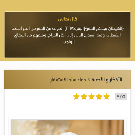
قال تعالى
فرة لأنها أغلى
﴿الشيطان يعِدُكم الفقر﴾[البقرة:٢٦٨] الخوف من الفقر من أهم أسلحة
«خَيْرُ
الشيطان، ومنه استدرج الناس إلى أكل الحرام، ومنعهم من الإنفاق
اللَّ
الواجب .
الأذكار و الأدعية
> دعاء سيّد الاستغفار
5.00