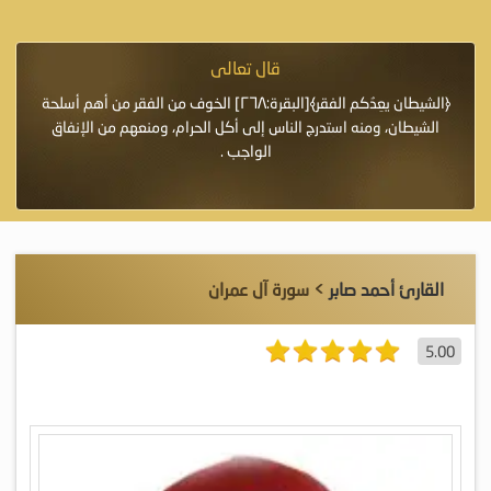
قال تعالى
فرة لأنها أغلى
﴿الشيطان يعِدُكم الفقر﴾[البقرة:٢٦٨] الخوف من الفقر من أهم أسلحة
«خَيْرُ
الشيطان، ومنه استدرج الناس إلى أكل الحرام، ومنعهم من الإنفاق
اللَّ
الواجب .
القارئ أحمد صابر
> سورة آل عمران
5.00