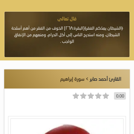
قال تعالى
فرة لأنها أغلى
﴿الشيطان يعِدُكم الفقر﴾[البقرة:٢٦٨] الخوف من الفقر من أهم أسلحة
«خَيْرُ
الشيطان، ومنه استدرج الناس إلى أكل الحرام، ومنعهم من الإنفاق
اللَّ
الواجب .
القارئ أحمد صابر
> سورة إبراهيم
0.00