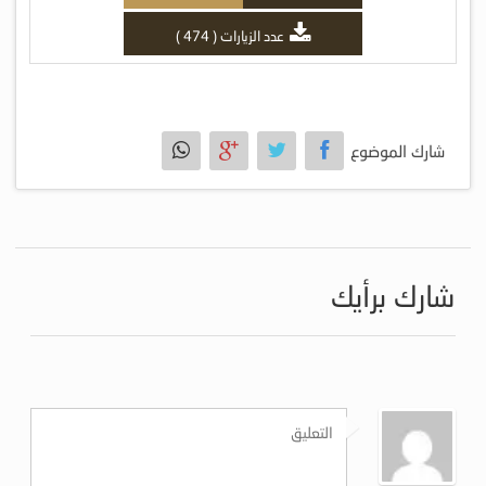
عدد الزيارات ( 474 )
شارك الموضوع
شارك برأيك