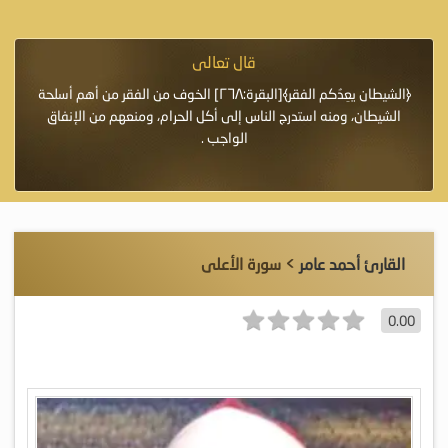
قال تعالى
فرة لأنها أغلى
﴿الشيطان يعِدُكم الفقر﴾[البقرة:٢٦٨] الخوف من الفقر من أهم أسلحة
«خَيْرُ
الشيطان، ومنه استدرج الناس إلى أكل الحرام، ومنعهم من الإنفاق
اللَّ
الواجب .
القارئ أحمد عامر
> سورة الأعلى
0.00