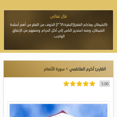
قال تعالى
فرة لأنها أغلى
﴿الشيطان يعِدُكم الفقر﴾[البقرة:٢٦٨] الخوف من الفقر من أهم أسلحة
«خَيْرُ
الشيطان، ومنه استدرج الناس إلى أكل الحرام، ومنعهم من الإنفاق
اللَّ
الواجب .
القارئ أكرم العلاقمي
> سورة الأنعام
5.00