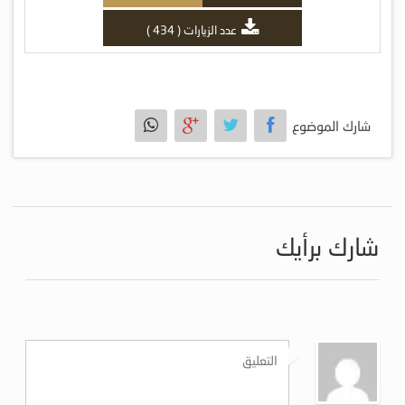
عدد الزيارات ( 434 )
شارك الموضوع
شارك برأيك