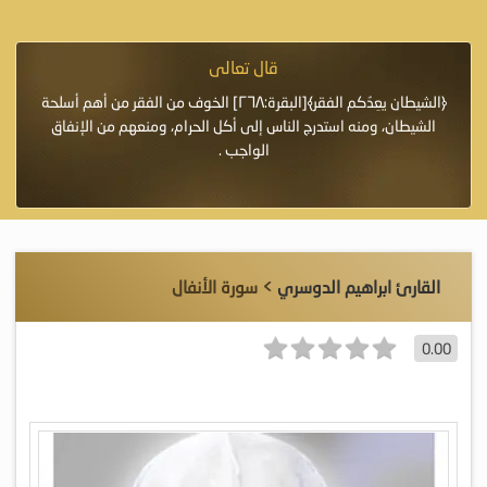
قال تعالى
فرة لأنها أغلى
﴿الشيطان يعِدُكم الفقر﴾[البقرة:٢٦٨] الخوف من الفقر من أهم أسلحة
«خَيْرُ
الشيطان، ومنه استدرج الناس إلى أكل الحرام، ومنعهم من الإنفاق
اللَّ
الواجب .
القارئ ابراهيم الدوسري
> سورة الأنفال
0.00