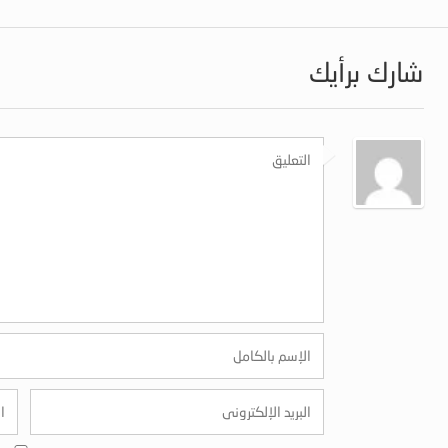
شارك برأيك