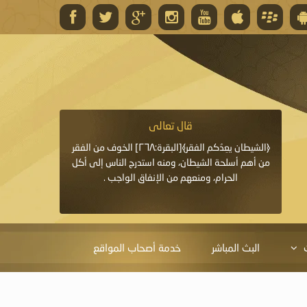
قال تعالى
قال 
﴿وَاللَّهُ يَعِدُكُمْ مَغْفِرَةً مِنْهُ وَفَضْلًا﴾[البقرة: ٢٦٨] قدَّم
﴿الشيطان يعِدُكم الفقر﴾[البقرة:٢٦٨] الخوف من الفقر
«خَيْرُ الدُّعَاءِ دُعَاءُ يَو
ايا التي
من أهم أسلحة الشيطان، ومنه استدرج الناس إلى أكل
قَبْلِي: لاَ إِلَهَ إِلاَّ 
الحرام، ومنعهم من الإنفاق الواجب .
الْحَمْدُ،
البث المباشر
خدمة أصحاب المواقع