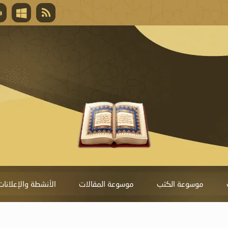
قال تعالى
المغفرة لأنها أغلى جائزة، وهي مفتاح باب العط
تحول دونها الذنوب.
موسوعة الكتب
موسوعة المقالات
الأنشطة والإعلانات