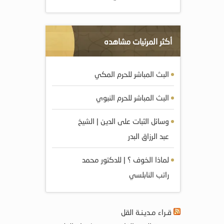
أكثر المرئيات مشاهده
البث المباشر للحرم المكي
البث المباشر للحرم النبوي
وسائل الثبات على الدين | الشيخ
عبد الرزاق البدر
لماذا الخوف ؟ | للدكتور محمد
راتب النابلسي
قـراء مـديـنـة القل