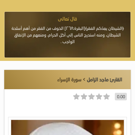
قال تعالى
فرة لأنها أغلى
﴿الشيطان يعِدُكم الفقر﴾[البقرة:٢٦٨] الخوف من الفقر من أهم أسلحة
«خَيْرُ
الشيطان، ومنه استدرج الناس إلى أكل الحرام، ومنعهم من الإنفاق
اللَّ
الواجب .
القارئ ماجد الزامل
> سورة الإسراء
0.00