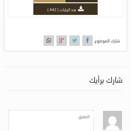
عدد الزيارات ( 442 )
شارك الموضوع
شارك برأيك