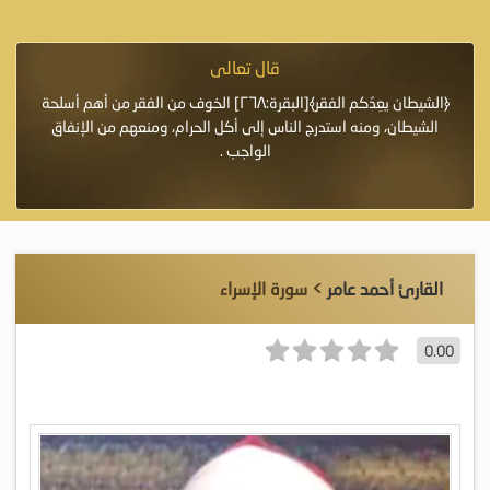
قال تعالى
فرة لأنها أغلى
﴿الشيطان يعِدُكم الفقر﴾[البقرة:٢٦٨] الخوف من الفقر من أهم أسلحة
«خَيْرُ
الشيطان، ومنه استدرج الناس إلى أكل الحرام، ومنعهم من الإنفاق
اللَّ
الواجب .
القارئ أحمد عامر
> سورة الإسراء
0.00