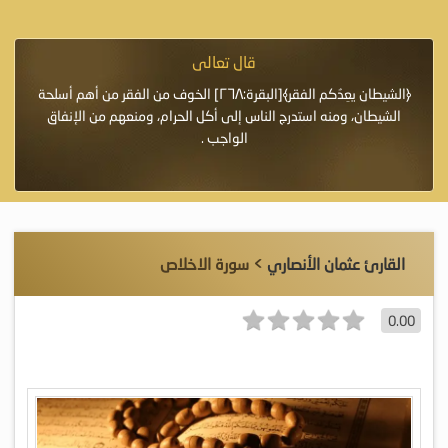
قال تعالى
فرة لأنها أغلى
﴿الشيطان يعِدُكم الفقر﴾[البقرة:٢٦٨] الخوف من الفقر من أهم أسلحة
«خَيْرُ
الشيطان، ومنه استدرج الناس إلى أكل الحرام، ومنعهم من الإنفاق
اللَّ
الواجب .
القارئ عثمان الأنصاري
> سورة الاخلاص
0.00