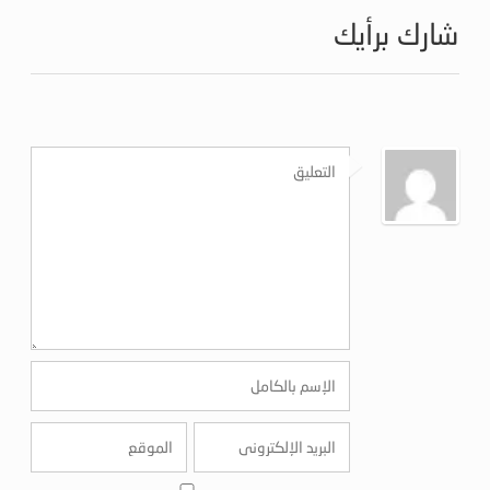
شارك برأيك