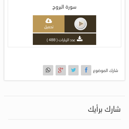
سورة البروج
تحميل
عدد الزيارات ( 488 )
شارك الموضوع
شارك برأيك