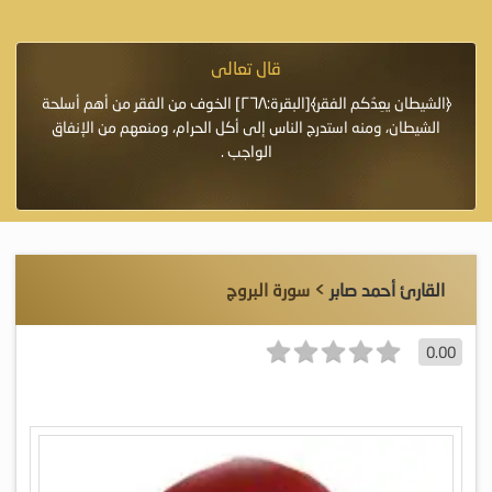
قال تعالى
فرة لأنها أغلى
﴿الشيطان يعِدُكم الفقر﴾[البقرة:٢٦٨] الخوف من الفقر من أهم أسلحة
«خَيْرُ
الشيطان، ومنه استدرج الناس إلى أكل الحرام، ومنعهم من الإنفاق
اللَّ
الواجب .
القارئ أحمد صابر
> سورة البروج
0.00