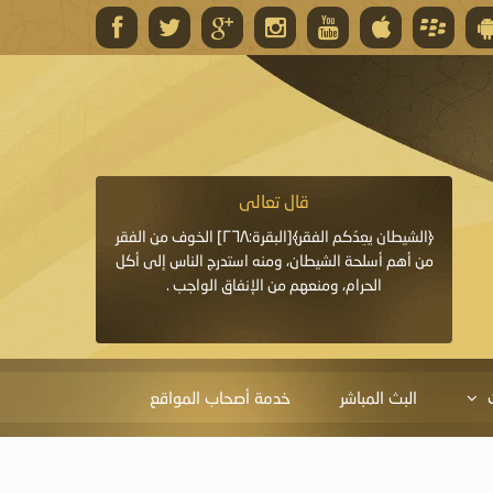
قال تعالى
قال 
﴿وَاللَّهُ يَعِدُكُمْ مَغْفِرَةً مِنْهُ وَفَضْلًا﴾[البقرة: ٢٦٨] قدَّم
﴿الشيطان يعِدُكم الفقر﴾[البقرة:٢٦٨] الخوف من الفقر
«خَيْرُ الدُّعَاءِ دُعَاءُ يَو
ايا التي
من أهم أسلحة الشيطان، ومنه استدرج الناس إلى أكل
قَبْلِي: لاَ إِلَهَ إِلاَّ 
الحرام، ومنعهم من الإنفاق الواجب .
الْحَمْدُ،
البث المباشر
خدمة أصحاب المواقع