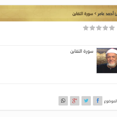
ئ أحمد عامر
> سورة التغابن
سورة التغابن
لموضوع