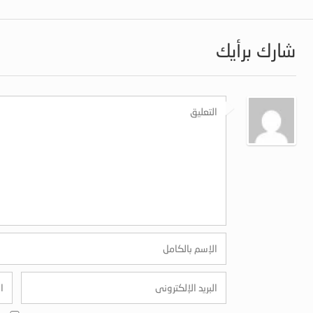
شارك برأيك