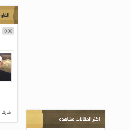
القار
0.00
شارك ا
اكثر المقالات مشاهده