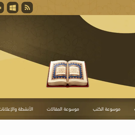
قال تعالى
المغفرة لأنها أغلى جائزة، وهي مفتاح باب العط
تحول دونها الذنوب.
موسوعة الكتب
موسوعة المقالات
الأنشطة والإعلانات